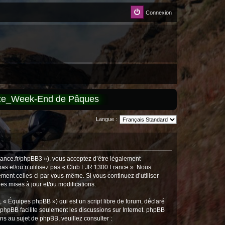
Connexion
èze_Week-End de Pâques
Langue :
rance.fr/phpBB3 »), vous acceptez d’être légalement
pas et/ou n’utilisez pas « Club FJR 1300 France ». Nous
ement celles-ci par vous-même. Si vous continuez d’utiliser
s mises à jour et/ou modifications.
 « Équipes phpBB ») qui est un script libre de forum, déclaré
l phpBB facilite seulement les discussions sur Internet. phpBB
 au sujet de phpBB, veuillez consulter :