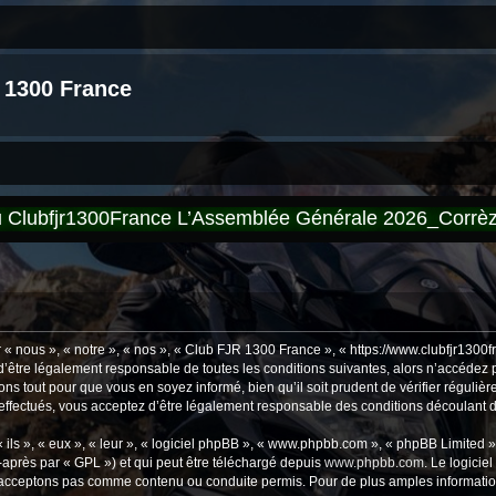
 1300 France
du Clubfjr1300France L’Assemblée Générale 2026_Corr
 nous », « notre », « nos », « Club FJR 1300 France », « https://www.clubfjr1300f
’être légalement responsable de toutes les conditions suivantes, alors n’accédez 
ns tout pour que vous en soyez informé, bien qu’il soit prudent de vérifier régulièr
fectués, vous acceptez d’être légalement responsable des conditions découlant de
ls », « eux », « leur », « logiciel phpBB », « www.phpbb.com », « phpBB Limited »,
-après par « GPL ») et qui peut être téléchargé depuis
www.phpbb.com
. Le logicie
acceptons pas comme contenu ou conduite permis. Pour de plus amples informations