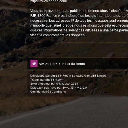
https://www.phpbb.com/
.
Vous acceptez de ne pas publier de contenu abusif, obscène, vu
FJR 1300 France » est hébergé ou les lois internationales. Le 
nécessaire. Les adresses IP de tous les messages sont enregis
n’importe quel sujet lorsque nous estimons que cela est néces
que ces informations ne soient pas diffusées à une tierce par
visant à compromettre les données.
Index du forum
Site du Club
Développé par
phpBB
® Forum Software © phpBB Limited
Traduit par
phpBB-fr.com
Style
progamer
par ©
Mazeltof
2018
Drapeaux des Pays par Sylver35
» V 1.6.0
Confidentialité
|
Conditions