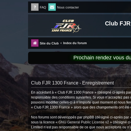
FAQ
Nous contacter
Club FJR
Index du forum
Site du Club
Prochain rendez vous 
Club FJR 1300 France - Enregistrement
En accédant à « Club FJR 1300 France » (désigné ci-après par «
responsable des conditions suivantes. Si vous n’acceptez pas d
pouvons modifier celles-ci à n’importe quel moment et nous fero
« Club FJR 1300 France » alors que des changements ont été ef
Nos forums sont développés par phpBB (désigné ci-après par « i
sous la licence «
GNU General Public License v2
» (désigné ci
Limited n’est pas responsable de ce que nous acceptons ou n’