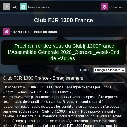
FAQ
Nous contacter
Connexion
Club FJR 1300 France
Index du forum
Site du Club
Prochain rendez vous du Clubfjr1300France
L’Assemblée Générale 2026_Corrèze_Week-End
de Pâques
Langue :
Club FJR 1300 France - Enregistrement
En accédant à « Club FJR 1300 France » (désigné ci-après par « nous »,
« notre », « nos », « Club FJR 1300 France »,
« https://www.clubfjr1300france.fr/phpBB3 »), vous acceptez d’être légalement
responsable des conditions suivantes. Si vous n’acceptez pas d’être
légalement responsable de toutes les conditions suivantes, alors n’accédez
pas et/ou n’utilisez pas « Club FJR 1300 France ». Nous pouvons modifier
celles-ci à n’importe quel moment et nous ferons tout pour que vous en soyez
informé, bien qu’il soit prudent de vérifier régulièrement celles-ci par vous-
même. Si vous continuez d’utiliser « Club FJR 1300 France » alors que des