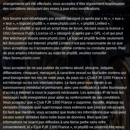
changements ont été effectués, vous acceptez d’être légalement responsable
des conditions découlant des mises à jour et/ou modifications.
Nos forums sont développés par phpBB (désigné ci-après par « ils », « eux »,
« leur », « logiciel phpBB », « www.phpbb.com », « phpBB Limited »,
« Équipes phpBB ») qui est un script libre de forum, déclaré sous la licence «
GNU General Public License v2
» (désigné ci-après par « GPL ») et qui peut
être téléchargé depuis
www.phpbb.com
. Le logiciel phpBB facilite seulement
les discussions sur Internet. phpBB Limited n’est pas responsable de ce que
nous acceptons ou n’acceptons pas comme contenu ou conduite permis. Pour
de plus amples informations au sujet de phpBB, veuillez consulter :
https://www.phpbb.com/
.
Vous acceptez de ne pas publier de contenu abusif, obscène, vulgaire,
diffamatoire, choquant, menaçant, à caractère sexuel ou tout autre contenu qui
peut transgresser les lois de votre pays, du pays où « Club FJR 1300 France »
est hébergé ou les lois internationales. Le faire peut vous mener à un
bannissement immédiat et permanent, avec une notification à votre fournisseur
d’accès à Internet si nous le jugeons nécessaire. Les adresses IP de tous les
messages sont enregistrées pour aider au renforcement de ces conditions.
Vous acceptez que « Club FJR 1300 France » supprime, modifie, déplace ou
verrouille n’importe quel sujet lorsque nous estimons que cela est nécessaire.
En tant que membre, vous acceptez que toutes les informations que vous avez
saisies soient stockées dans notre base de données. Bien que ces
informations ne soient pas diffusées à une tierce partie sans votre
consentement, ni « Club FJR 1300 France », ni phpBB ne pourront être tenus