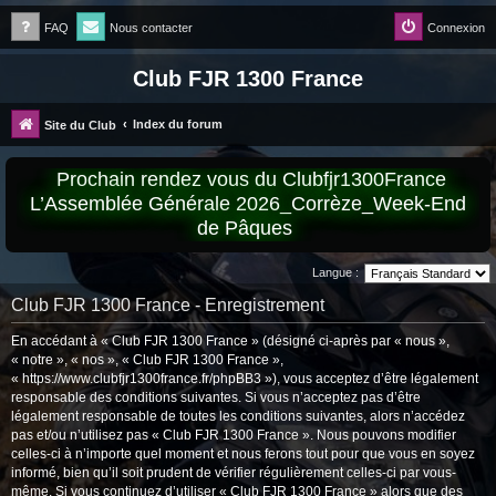
FAQ
Nous contacter
Connexion
Club FJR 1300 France
Index du forum
Site du Club
Prochain rendez vous du Clubfjr1300France
L’Assemblée Générale 2026_Corrèze_Week-End
de Pâques
Langue :
Club FJR 1300 France - Enregistrement
En accédant à « Club FJR 1300 France » (désigné ci-après par « nous »,
« notre », « nos », « Club FJR 1300 France »,
« https://www.clubfjr1300france.fr/phpBB3 »), vous acceptez d’être légalement
responsable des conditions suivantes. Si vous n’acceptez pas d’être
légalement responsable de toutes les conditions suivantes, alors n’accédez
pas et/ou n’utilisez pas « Club FJR 1300 France ». Nous pouvons modifier
celles-ci à n’importe quel moment et nous ferons tout pour que vous en soyez
informé, bien qu’il soit prudent de vérifier régulièrement celles-ci par vous-
même. Si vous continuez d’utiliser « Club FJR 1300 France » alors que des