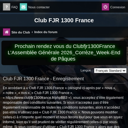
FAQ
Nous contacter
Connexion
Club FJR 1300 France
Index du forum
Site du Club
Prochain rendez vous du Clubfjr1300France
L’Assemblée Générale 2026_Corrèze_Week-End
de Pâques
Langue :
Club FJR 1300 France - Enregistrement
En accédant à « Club FJR 1300 France » (désigné ci-après par « nous »,
« notre », « nos », « Club FJR 1300 France »,
« https://www.clubfjr1300france.fr/phpBB3 »), vous acceptez d’être légalement
responsable des conditions suivantes. Si vous n’acceptez pas d’être
légalement responsable de toutes les conditions suivantes, alors n’accédez
pas et/ou n’utilisez pas « Club FJR 1300 France ». Nous pouvons modifier
celles-ci à n’importe quel moment et nous ferons tout pour que vous en soyez
informé, bien qu’il soit prudent de vérifier régulièrement celles-ci par vous-
même. Si vous continuez d’utiliser « Club FJR 1300 France » alors que des