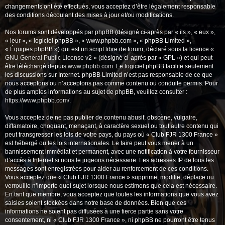
changements ont été effectués, vous acceptez d’être légalement responsable
des conditions découlant des mises à jour et/ou modifications.
Nos forums sont développés par phpBB (désigné ci-après par « ils », « eux »,
« leur », « logiciel phpBB », « www.phpbb.com », « phpBB Limited »,
« Équipes phpBB ») qui est un script libre de forum, déclaré sous la licence «
GNU General Public License v2
» (désigné ci-après par « GPL ») et qui peut
être téléchargé depuis
www.phpbb.com
. Le logiciel phpBB facilite seulement
les discussions sur Internet. phpBB Limited n’est pas responsable de ce que
nous acceptons ou n’acceptons pas comme contenu ou conduite permis. Pour
de plus amples informations au sujet de phpBB, veuillez consulter :
https://www.phpbb.com/
.
Vous acceptez de ne pas publier de contenu abusif, obscène, vulgaire,
diffamatoire, choquant, menaçant, à caractère sexuel ou tout autre contenu qui
peut transgresser les lois de votre pays, du pays où « Club FJR 1300 France »
est hébergé ou les lois internationales. Le faire peut vous mener à un
bannissement immédiat et permanent, avec une notification à votre fournisseur
d’accès à Internet si nous le jugeons nécessaire. Les adresses IP de tous les
messages sont enregistrées pour aider au renforcement de ces conditions.
Vous acceptez que « Club FJR 1300 France » supprime, modifie, déplace ou
verrouille n’importe quel sujet lorsque nous estimons que cela est nécessaire.
En tant que membre, vous acceptez que toutes les informations que vous avez
saisies soient stockées dans notre base de données. Bien que ces
informations ne soient pas diffusées à une tierce partie sans votre
consentement, ni « Club FJR 1300 France », ni phpBB ne pourront être tenus