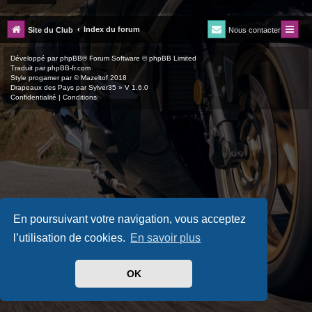
Index du forum
Site du Club
Nous contacter
Développé par
phpBB
® Forum Software © phpBB Limited
Traduit par
phpBB-fr.com
Style
progamer
par ©
Mazeltof
2018
Drapeaux des Pays par Sylver35
» V 1.6.0
Confidentialité
|
Conditions
En poursuivant votre navigation, vous acceptez
l’utilisation de cookies.
En savoir plus
OK