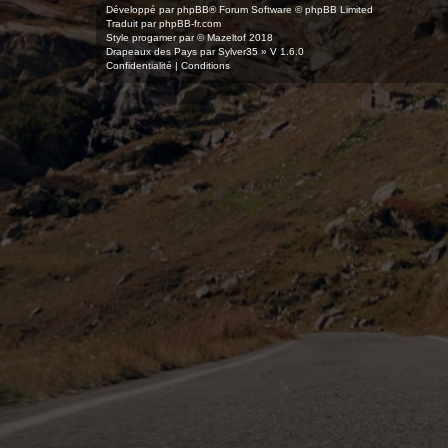
Développé par
phpBB
® Forum Software © phpBB Limited
Traduit par
phpBB-fr.com
Style
progamer
par ©
Mazeltof
2018
Drapeaux des Pays par Sylver35
» V 1.6.0
Confidentialité
|
Conditions