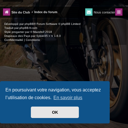
Index du forum
Site du Club
Nous contacter
Développé par
phpBB
® Forum Software © phpBB Limited
Traduit par
phpBB-fr.com
Style
progamer
par ©
Mazeltof
2018
Drapeaux des Pays par Sylver35
» V 1.6.0
Confidentialité
|
Conditions
En poursuivant votre navigation, vous acceptez
l’utilisation de cookies.
En savoir plus
OK