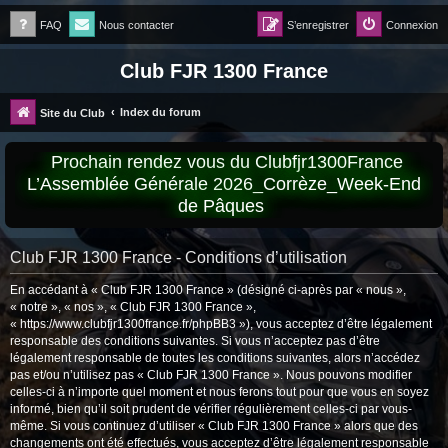
FAQ
Nous contacter
S’enregistrer
Connexion
Club FJR 1300 France
Index du forum
Site du Club
Prochain rendez vous du Clubfjr1300France
L’Assemblée Générale 2026_Corrèze_Week-End
de Pâques
Club FJR 1300 France - Conditions d’utilisation
En accédant à « Club FJR 1300 France » (désigné ci-après par « nous »,
« notre », « nos », « Club FJR 1300 France »,
« https://www.clubfjr1300france.fr/phpBB3 »), vous acceptez d’être légalement
responsable des conditions suivantes. Si vous n’acceptez pas d’être
légalement responsable de toutes les conditions suivantes, alors n’accédez
pas et/ou n’utilisez pas « Club FJR 1300 France ». Nous pouvons modifier
celles-ci à n’importe quel moment et nous ferons tout pour que vous en soyez
informé, bien qu’il soit prudent de vérifier régulièrement celles-ci par vous-
même. Si vous continuez d’utiliser « Club FJR 1300 France » alors que des
changements ont été effectués, vous acceptez d’être légalement responsable