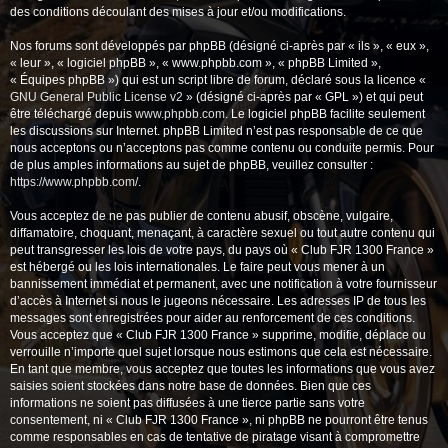
des conditions découlant des mises à jour et/ou modifications.
Nos forums sont développés par phpBB (désigné ci-après par « ils », « eux »,
« leur », « logiciel phpBB », « www.phpbb.com », « phpBB Limited »,
« Équipes phpBB ») qui est un script libre de forum, déclaré sous la licence «
GNU General Public License v2
» (désigné ci-après par « GPL ») et qui peut
être téléchargé depuis
www.phpbb.com
. Le logiciel phpBB facilite seulement
les discussions sur Internet. phpBB Limited n’est pas responsable de ce que
nous acceptons ou n’acceptons pas comme contenu ou conduite permis. Pour
de plus amples informations au sujet de phpBB, veuillez consulter :
https://www.phpbb.com/
.
Vous acceptez de ne pas publier de contenu abusif, obscène, vulgaire,
diffamatoire, choquant, menaçant, à caractère sexuel ou tout autre contenu qui
peut transgresser les lois de votre pays, du pays où « Club FJR 1300 France »
est hébergé ou les lois internationales. Le faire peut vous mener à un
bannissement immédiat et permanent, avec une notification à votre fournisseur
d’accès à Internet si nous le jugeons nécessaire. Les adresses IP de tous les
messages sont enregistrées pour aider au renforcement de ces conditions.
Vous acceptez que « Club FJR 1300 France » supprime, modifie, déplace ou
verrouille n’importe quel sujet lorsque nous estimons que cela est nécessaire.
En tant que membre, vous acceptez que toutes les informations que vous avez
saisies soient stockées dans notre base de données. Bien que ces
informations ne soient pas diffusées à une tierce partie sans votre
consentement, ni « Club FJR 1300 France », ni phpBB ne pourront être tenus
comme responsables en cas de tentative de piratage visant à compromettre