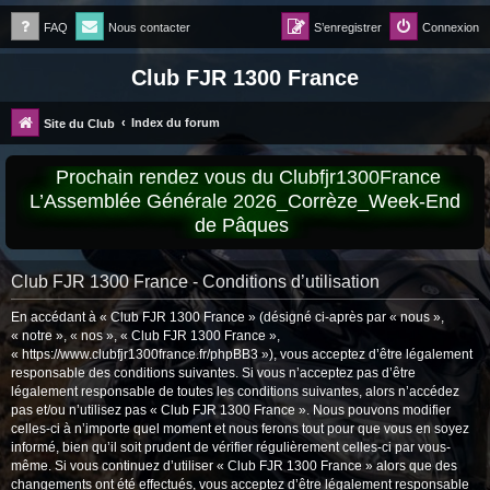
FAQ
Nous contacter
S’enregistrer
Connexion
Club FJR 1300 France
Index du forum
Site du Club
Prochain rendez vous du Clubfjr1300France
L’Assemblée Générale 2026_Corrèze_Week-End
de Pâques
Club FJR 1300 France - Conditions d’utilisation
En accédant à « Club FJR 1300 France » (désigné ci-après par « nous »,
« notre », « nos », « Club FJR 1300 France »,
« https://www.clubfjr1300france.fr/phpBB3 »), vous acceptez d’être légalement
responsable des conditions suivantes. Si vous n’acceptez pas d’être
légalement responsable de toutes les conditions suivantes, alors n’accédez
pas et/ou n’utilisez pas « Club FJR 1300 France ». Nous pouvons modifier
celles-ci à n’importe quel moment et nous ferons tout pour que vous en soyez
informé, bien qu’il soit prudent de vérifier régulièrement celles-ci par vous-
même. Si vous continuez d’utiliser « Club FJR 1300 France » alors que des
changements ont été effectués, vous acceptez d’être légalement responsable