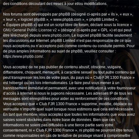
des conditions découlant des mises à jour et/ou modifications.
Nos forums sont développés par phpBB (désigné ci-après par « ils », « eux »,
« leur », « logiciel phpBB », « www.phpbb.com », « phpBB Limited »,
« Équipes phpBB ») qui est un script libre de forum, déclaré sous la licence «
GNU General Public License v2
» (désigné ci-après par « GPL ») et qui peut
être téléchargé depuis
www.phpbb.com
. Le logiciel phpBB facilite seulement
les discussions sur Internet. phpBB Limited n’est pas responsable de ce que
nous acceptons ou n’acceptons pas comme contenu ou conduite permis. Pour
de plus amples informations au sujet de phpBB, veuillez consulter :
https://www.phpbb.com/
.
Vous acceptez de ne pas publier de contenu abusif, obscène, vulgaire,
diffamatoire, choquant, menaçant, à caractère sexuel ou tout autre contenu qui
peut transgresser les lois de votre pays, du pays où « Club FJR 1300 France »
est hébergé ou les lois internationales. Le faire peut vous mener à un
bannissement immédiat et permanent, avec une notification à votre fournisseur
d’accès à Internet si nous le jugeons nécessaire. Les adresses IP de tous les
messages sont enregistrées pour aider au renforcement de ces conditions.
Vous acceptez que « Club FJR 1300 France » supprime, modifie, déplace ou
verrouille n’importe quel sujet lorsque nous estimons que cela est nécessaire.
En tant que membre, vous acceptez que toutes les informations que vous avez
saisies soient stockées dans notre base de données. Bien que ces
informations ne soient pas diffusées à une tierce partie sans votre
consentement, ni « Club FJR 1300 France », ni phpBB ne pourront être tenus
comme responsables en cas de tentative de piratage visant à compromettre