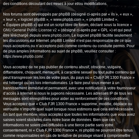
des conditions découlant des mises à jour et/ou modifications.
Nos forums sont développés par phpBB (désigné ci-après par « ils », « eux »,
« leur », « logiciel phpBB », « www.phpbb.com », « phpBB Limited »,
« Équipes phpBB ») qui est un script libre de forum, déclaré sous la licence «
GNU General Public License v2
» (désigné ci-après par « GPL ») et qui peut
être téléchargé depuis
www.phpbb.com
. Le logiciel phpBB facilite seulement
les discussions sur Internet. phpBB Limited n’est pas responsable de ce que
nous acceptons ou n’acceptons pas comme contenu ou conduite permis. Pour
de plus amples informations au sujet de phpBB, veuillez consulter :
https://www.phpbb.com/
.
Vous acceptez de ne pas publier de contenu abusif, obscène, vulgaire,
diffamatoire, choquant, menaçant, à caractère sexuel ou tout autre contenu qui
peut transgresser les lois de votre pays, du pays où « Club FJR 1300 France »
est hébergé ou les lois internationales. Le faire peut vous mener à un
bannissement immédiat et permanent, avec une notification à votre fournisseur
d’accès à Internet si nous le jugeons nécessaire. Les adresses IP de tous les
messages sont enregistrées pour aider au renforcement de ces conditions.
Vous acceptez que « Club FJR 1300 France » supprime, modifie, déplace ou
verrouille n’importe quel sujet lorsque nous estimons que cela est nécessaire.
En tant que membre, vous acceptez que toutes les informations que vous avez
saisies soient stockées dans notre base de données. Bien que ces
informations ne soient pas diffusées à une tierce partie sans votre
consentement, ni « Club FJR 1300 France », ni phpBB ne pourront être tenus
comme responsables en cas de tentative de piratage visant à compromettre