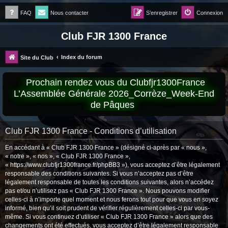
FAQ
Nous contacter
S’enregistrer
Connexion
Club FJR 1300 France
Index du forum
Site du Club
Prochain rendez vous du Clubfjr1300France
L’Assemblée Générale 2026_Corrèze_Week-End
de Pâques
Club FJR 1300 France - Conditions d’utilisation
En accédant à « Club FJR 1300 France » (désigné ci-après par « nous »,
« notre », « nos », « Club FJR 1300 France »,
« https://www.clubfjr1300france.fr/phpBB3 »), vous acceptez d’être légalement
responsable des conditions suivantes. Si vous n’acceptez pas d’être
légalement responsable de toutes les conditions suivantes, alors n’accédez
pas et/ou n’utilisez pas « Club FJR 1300 France ». Nous pouvons modifier
celles-ci à n’importe quel moment et nous ferons tout pour que vous en soyez
informé, bien qu’il soit prudent de vérifier régulièrement celles-ci par vous-
même. Si vous continuez d’utiliser « Club FJR 1300 France » alors que des
changements ont été effectués, vous acceptez d’être légalement responsable