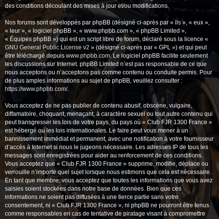
des conditions découlant des mises à jour et/ou modifications.
Nos forums sont développés par phpBB (désigné ci-après par « ils », « eux »,
« leur », « logiciel phpBB », « www.phpbb.com », « phpBB Limited »,
« Équipes phpBB ») qui est un script libre de forum, déclaré sous la licence «
GNU General Public License v2
» (désigné ci-après par « GPL ») et qui peut
être téléchargé depuis
www.phpbb.com
. Le logiciel phpBB facilite seulement
les discussions sur Internet. phpBB Limited n’est pas responsable de ce que
nous acceptons ou n’acceptons pas comme contenu ou conduite permis. Pour
de plus amples informations au sujet de phpBB, veuillez consulter :
https://www.phpbb.com/
.
Vous acceptez de ne pas publier de contenu abusif, obscène, vulgaire,
diffamatoire, choquant, menaçant, à caractère sexuel ou tout autre contenu qui
peut transgresser les lois de votre pays, du pays où « Club FJR 1300 France »
est hébergé ou les lois internationales. Le faire peut vous mener à un
bannissement immédiat et permanent, avec une notification à votre fournisseur
d’accès à Internet si nous le jugeons nécessaire. Les adresses IP de tous les
messages sont enregistrées pour aider au renforcement de ces conditions.
Vous acceptez que « Club FJR 1300 France » supprime, modifie, déplace ou
verrouille n’importe quel sujet lorsque nous estimons que cela est nécessaire.
En tant que membre, vous acceptez que toutes les informations que vous avez
saisies soient stockées dans notre base de données. Bien que ces
informations ne soient pas diffusées à une tierce partie sans votre
consentement, ni « Club FJR 1300 France », ni phpBB ne pourront être tenus
comme responsables en cas de tentative de piratage visant à compromettre