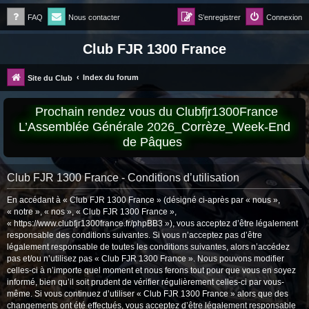
FAQ
Nous contacter
S’enregistrer
Connexion
Club FJR 1300 France
Index du forum
Site du Club
Prochain rendez vous du Clubfjr1300France
L’Assemblée Générale 2026_Corrèze_Week-End
de Pâques
Club FJR 1300 France - Conditions d’utilisation
En accédant à « Club FJR 1300 France » (désigné ci-après par « nous »,
« notre », « nos », « Club FJR 1300 France »,
« https://www.clubfjr1300france.fr/phpBB3 »), vous acceptez d’être légalement
responsable des conditions suivantes. Si vous n’acceptez pas d’être
légalement responsable de toutes les conditions suivantes, alors n’accédez
pas et/ou n’utilisez pas « Club FJR 1300 France ». Nous pouvons modifier
celles-ci à n’importe quel moment et nous ferons tout pour que vous en soyez
informé, bien qu’il soit prudent de vérifier régulièrement celles-ci par vous-
même. Si vous continuez d’utiliser « Club FJR 1300 France » alors que des
changements ont été effectués, vous acceptez d’être légalement responsable