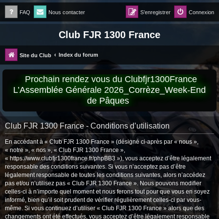
FAQ
Nous contacter
S’enregistrer
Connexion
Club FJR 1300 France
Index du forum
Site du Club
Prochain rendez vous du Clubfjr1300France
L’Assemblée Générale 2026_Corrèze_Week-End
de Pâques
Club FJR 1300 France - Conditions d’utilisation
En accédant à « Club FJR 1300 France » (désigné ci-après par « nous »,
« notre », « nos », « Club FJR 1300 France »,
« https://www.clubfjr1300france.fr/phpBB3 »), vous acceptez d’être légalement
responsable des conditions suivantes. Si vous n’acceptez pas d’être
légalement responsable de toutes les conditions suivantes, alors n’accédez
pas et/ou n’utilisez pas « Club FJR 1300 France ». Nous pouvons modifier
celles-ci à n’importe quel moment et nous ferons tout pour que vous en soyez
informé, bien qu’il soit prudent de vérifier régulièrement celles-ci par vous-
même. Si vous continuez d’utiliser « Club FJR 1300 France » alors que des
changements ont été effectués, vous acceptez d’être légalement responsable