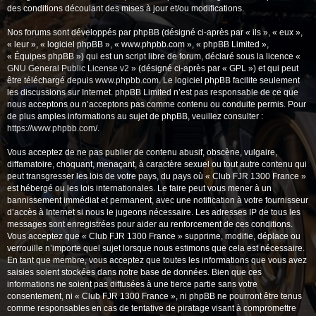
des conditions découlant des mises à jour et/ou modifications.
Nos forums sont développés par phpBB (désigné ci-après par « ils », « eux »,
« leur », « logiciel phpBB », « www.phpbb.com », « phpBB Limited »,
« Équipes phpBB ») qui est un script libre de forum, déclaré sous la licence «
GNU General Public License v2
» (désigné ci-après par « GPL ») et qui peut
être téléchargé depuis
www.phpbb.com
. Le logiciel phpBB facilite seulement
les discussions sur Internet. phpBB Limited n’est pas responsable de ce que
nous acceptons ou n’acceptons pas comme contenu ou conduite permis. Pour
de plus amples informations au sujet de phpBB, veuillez consulter :
https://www.phpbb.com/
.
Vous acceptez de ne pas publier de contenu abusif, obscène, vulgaire,
diffamatoire, choquant, menaçant, à caractère sexuel ou tout autre contenu qui
peut transgresser les lois de votre pays, du pays où « Club FJR 1300 France »
est hébergé ou les lois internationales. Le faire peut vous mener à un
bannissement immédiat et permanent, avec une notification à votre fournisseur
d’accès à Internet si nous le jugeons nécessaire. Les adresses IP de tous les
messages sont enregistrées pour aider au renforcement de ces conditions.
Vous acceptez que « Club FJR 1300 France » supprime, modifie, déplace ou
verrouille n’importe quel sujet lorsque nous estimons que cela est nécessaire.
En tant que membre, vous acceptez que toutes les informations que vous avez
saisies soient stockées dans notre base de données. Bien que ces
informations ne soient pas diffusées à une tierce partie sans votre
consentement, ni « Club FJR 1300 France », ni phpBB ne pourront être tenus
comme responsables en cas de tentative de piratage visant à compromettre