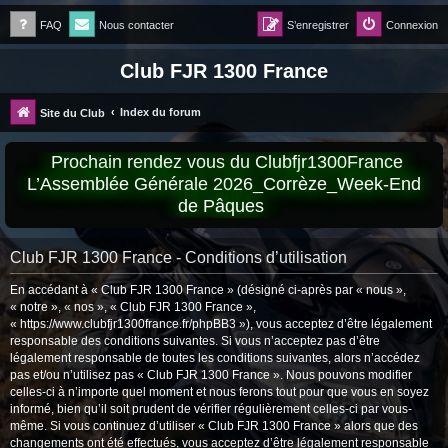
FAQ
Nous contacter
S’enregistrer
Connexion
Club FJR 1300 France
Index du forum
Site du Club
Prochain rendez vous du Clubfjr1300France
L’Assemblée Générale 2026_Corrèze_Week-End
de Pâques
Club FJR 1300 France - Conditions d’utilisation
En accédant à « Club FJR 1300 France » (désigné ci-après par « nous »,
« notre », « nos », « Club FJR 1300 France »,
« https://www.clubfjr1300france.fr/phpBB3 »), vous acceptez d’être légalement
responsable des conditions suivantes. Si vous n’acceptez pas d’être
légalement responsable de toutes les conditions suivantes, alors n’accédez
pas et/ou n’utilisez pas « Club FJR 1300 France ». Nous pouvons modifier
celles-ci à n’importe quel moment et nous ferons tout pour que vous en soyez
informé, bien qu’il soit prudent de vérifier régulièrement celles-ci par vous-
même. Si vous continuez d’utiliser « Club FJR 1300 France » alors que des
changements ont été effectués, vous acceptez d’être légalement responsable