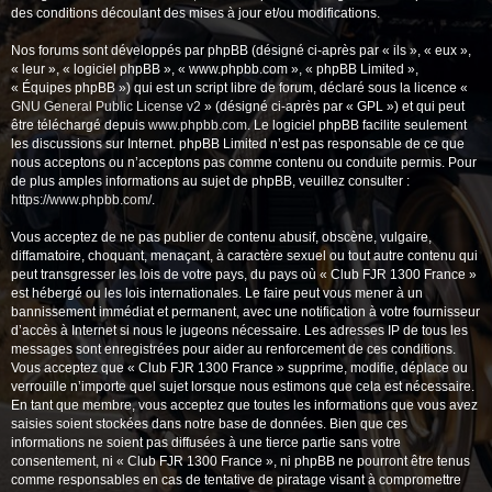
des conditions découlant des mises à jour et/ou modifications.
Nos forums sont développés par phpBB (désigné ci-après par « ils », « eux »,
« leur », « logiciel phpBB », « www.phpbb.com », « phpBB Limited »,
« Équipes phpBB ») qui est un script libre de forum, déclaré sous la licence «
GNU General Public License v2
» (désigné ci-après par « GPL ») et qui peut
être téléchargé depuis
www.phpbb.com
. Le logiciel phpBB facilite seulement
les discussions sur Internet. phpBB Limited n’est pas responsable de ce que
nous acceptons ou n’acceptons pas comme contenu ou conduite permis. Pour
de plus amples informations au sujet de phpBB, veuillez consulter :
https://www.phpbb.com/
.
Vous acceptez de ne pas publier de contenu abusif, obscène, vulgaire,
diffamatoire, choquant, menaçant, à caractère sexuel ou tout autre contenu qui
peut transgresser les lois de votre pays, du pays où « Club FJR 1300 France »
est hébergé ou les lois internationales. Le faire peut vous mener à un
bannissement immédiat et permanent, avec une notification à votre fournisseur
d’accès à Internet si nous le jugeons nécessaire. Les adresses IP de tous les
messages sont enregistrées pour aider au renforcement de ces conditions.
Vous acceptez que « Club FJR 1300 France » supprime, modifie, déplace ou
verrouille n’importe quel sujet lorsque nous estimons que cela est nécessaire.
En tant que membre, vous acceptez que toutes les informations que vous avez
saisies soient stockées dans notre base de données. Bien que ces
informations ne soient pas diffusées à une tierce partie sans votre
consentement, ni « Club FJR 1300 France », ni phpBB ne pourront être tenus
comme responsables en cas de tentative de piratage visant à compromettre