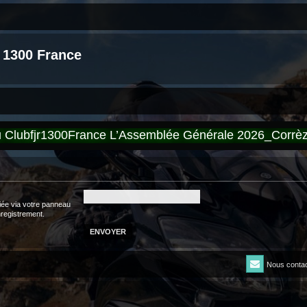
 1300 France
du Clubfjr1300France L’Assemblée Générale 2026_Corr
iée via votre panneau
enregistrement.
Nous contac