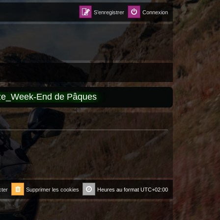
S’enregistrer
Connexion
èze_Week-End de Pâques
ter
Supprimer les cookies
Heures au format
UTC+02:00