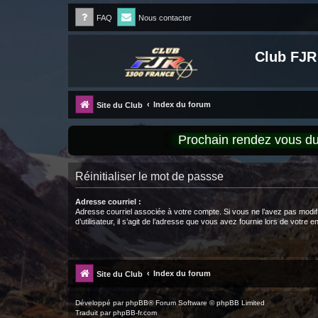
FAQ
Nous contacter
Club FJR
Index du forum
Site du Club
Prochain rendez vous 
Réinitialiser le mot de passse
Adresse courriel :
Adresse courriel associée à votre compte. Si vous ne l’avez pas modif
d’utilisateur, il s’agit de l’adresse que vous avez fournie lors de votre 
Index du forum
Site du Club
Développé par
phpBB
® Forum Software © phpBB Limited
Traduit par
phpBB-fr.com