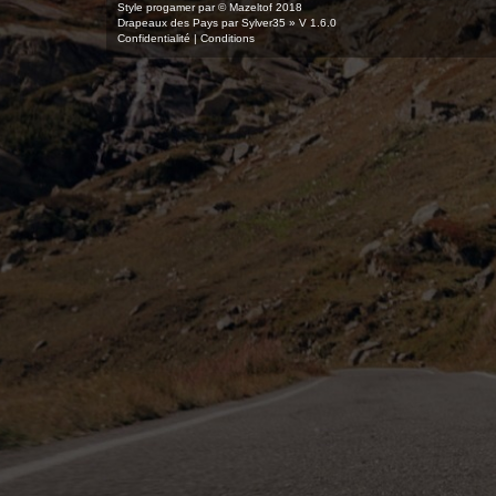
Style
progamer
par ©
Mazeltof
2018
Drapeaux des Pays par Sylver35
» V 1.6.0
Confidentialité
|
Conditions