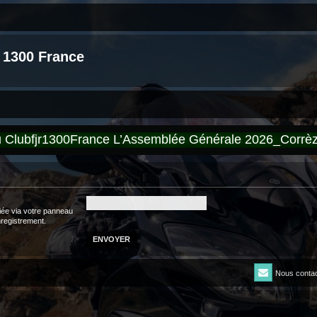
 1300 France
du Clubfjr1300France L’Assemblée Générale 2026_Corr
iée via votre panneau
enregistrement.
Nous contac