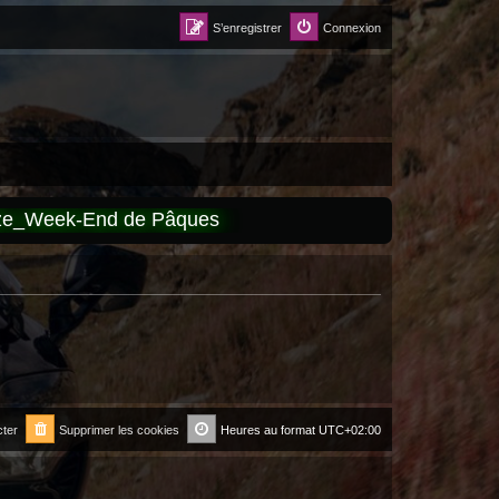
S’enregistrer
Connexion
èze_Week-End de Pâques
ter
Supprimer les cookies
Heures au format
UTC+02:00