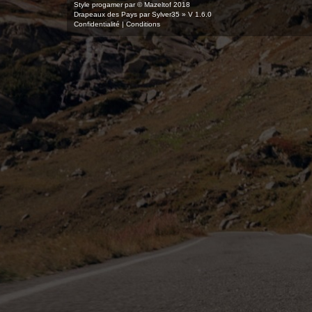
Style
progamer
par ©
Mazeltof
2018
Drapeaux des Pays par Sylver35
» V 1.6.0
Confidentialité
|
Conditions