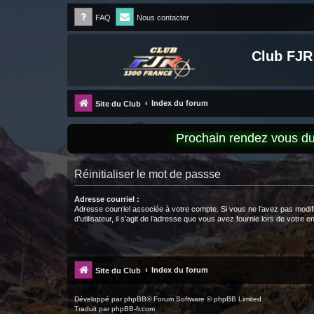
FAQ
Nous contacter
Club FJR
Index du forum
Site du Club
Prochain rendez vous 
Réinitialiser le mot de passse
Adresse courriel :
Adresse courriel associée à votre compte. Si vous ne l’avez pas modif
d’utilisateur, il s’agit de l’adresse que vous avez fournie lors de votre 
Index du forum
Site du Club
Développé par
phpBB
® Forum Software © phpBB Limited
Traduit par
phpBB-fr.com