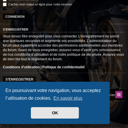
Cacher mon statut en ligne pour cette session
S’ENREGISTRER
Vous devez être enregistré pour vous connecter. L’enregistrement ne prend
que quelques secondes et augmente vos possibilités. L’administrateur du
forum peut également accorder des permissions additionnelles aux membres
du forum. Avant de vous enregistrer, assurez-vous d’avoir pris connaissance
de nos conditions d’utilisation et de notre politique de vie privée. Assurez-vous
de bien lire tout le règlement du forum.
Conditions d’utilisation
|
Politique de confidentialité
S’ENREGISTRER
En poursuivant votre navigation, vous acceptez
Index du forum
Site du Club
Nous contacter
l’utilisation de cookies.
En savoir plus
Développé par
phpBB
® Forum Software © phpBB Limited
Traduit par
phpBB-fr.com
OK
Style
progamer
par ©
Mazeltof
2018
Drapeaux des Pays par Sylver35
» V 1.6.0
Confidentialité
|
Conditions