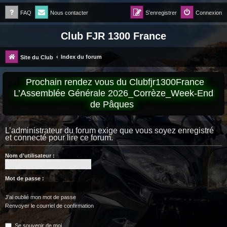
FAQ
Nous contacter
S’enregistrer
Connexion
Club FJR 1300 France
Index du forum
Site du Club
Prochain rendez vous du Clubfjr1300France
L’Assemblée Générale 2026_Corrèze_Week-End
de Pâques
L’administrateur du forum exige que vous soyez enregistré
et connecté pour lire ce forum.
Nom d’utilisateur :
Mot de passe :
J’ai oublié mon mot de passe
Renvoyer le courriel de confirmation
Se souvenir de moi